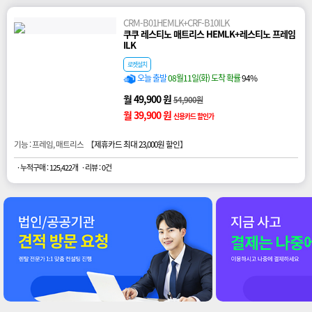
CRM-B01HEMLK+CRF-B10ILK
쿠쿠 레스티노 매트리스 HEMLK+레스티노 프레임
ILK
로켓설치
오늘 출발
08월11일(화) 도착 확률
94%
월 49,900 원
54,900원
월 39,900 원
신용카드 할인가
기능 : 프레임, 매트리스 【
제휴카드 최대 23,000원 할인
】
· 누적구매 : 125,422개
· 리뷰 : 0건