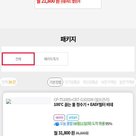
월 21,800 원
신용카드 할인가
패키지
전체
패키지 특가
전체
36 건
인기상품순
최신상품순
낮은가격순
높은가격순
기본정렬
CP-TS100S+CBT-G1031W (셀프관리)
100˚C 끓는 물 정수기 + EASY필터 비데
MD추천
로켓설치
오늘 출발
08월11일(화) 도착 확률
95%
월 31,800 원
36,800원