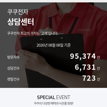
쿠쿠전자
상담센터
쿠쿠전자 최고의 가치는 ‘고객’입니다.
2026년 08월 08일 기준
95,374
방문자수
건
6,731
상담건수
건
723
렌탈건수
건
SPECIAL
EVENT
쿠쿠의 다양한 혜택과 사은품 팡팡!