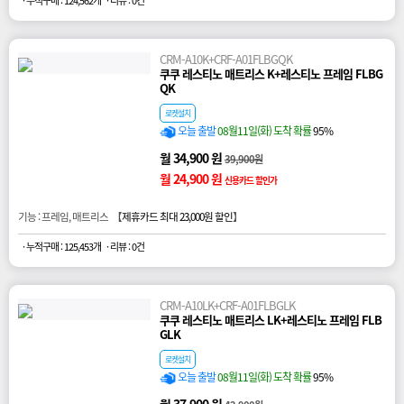
CRM-A10K+CRF-A01FLBGQK
쿠쿠 레스티노 매트리스 K+레스티노 프레임 FLBG
QK
로켓설치
오늘 출발
08월11일(화) 도착 확률
95%
월 34,900 원
39,900원
월 24,900 원
신용카드 할인가
기능 : 프레임, 매트리스 【
제휴카드 최대 23,000원 할인
】
· 누적구매 : 125,453개
· 리뷰 : 0건
CRM-A10LK+CRF-A01FLBGLK
쿠쿠 레스티노 매트리스 LK+레스티노 프레임 FLB
GLK
로켓설치
오늘 출발
08월11일(화) 도착 확률
95%