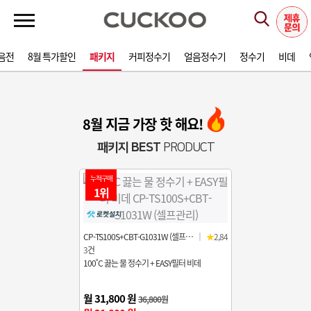
음전
8월 특가할인
패키지
커피정수기
얼음정수기
정수기
비데
8월 지금 가장 핫 해요!
패키지 BEST
PRODUCT
누적구매
1위
CP-TS100S+CBT-G1031W (셀프…
｜
★
2,84
3
건
100˚C 끓는 물 정수기 + EASY필터 비데
월 31,800 원
36,800원