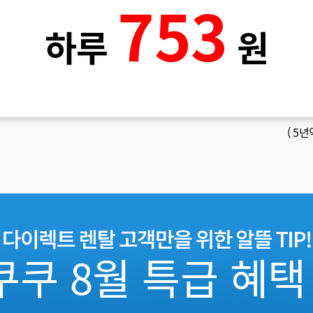
753
하루
원
(
5년
쿠쿠 8월 특급 혜택