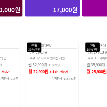
0,000원
17,000원
08월
08월
28 % 할인
30 % 할인
CIR-EP301FW
CIR-E301FW
션 레인…
쿠쿠 3구 화이트 셰프스틱 인…
쿠쿠 3구 화이
월
35,900
원
월
32,900
원
할인
28 % 할인
월
원
월
25,900
22,900
드 할인가
신용카드 할인가
판매 : 115,963건
- 누적판매 : 916건