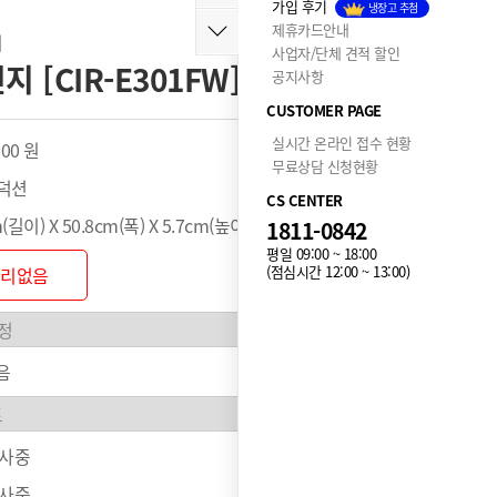
가입 후기
냉장고 추첨
제휴카드안내
지
사업자/단체 견적 할인
[CIR-E301FW]
공지사항
CUSTOMER PAGE
실시간 온라인 접수 현황
000 원
무료상담 신청현황
인덕션
CS CENTER
(길이) X 50.8cm(폭) X 5.7cm(높이)
1811-0842
평일 09:00 ~ 18:00
(점심시간 12:00 ~ 13:00)
관리없음
음
행사중
행사중