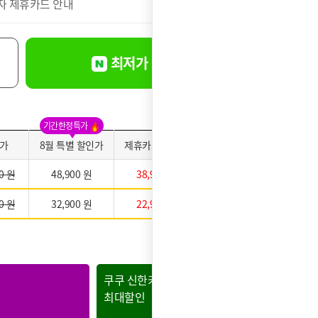
자 제휴카드 안내
더보기
최저가 바로신청
기간한정특가
가
8월 특별 할인가
제휴카드 적용가
약정만족도
0 원
48,900 원
38,900 원
0 원
32,900 원
22,900 원
★★★★★
쿠쿠 신한카드
쿠쿠 현
최대할인
최대할인