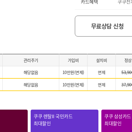
카드혜택
쿠쿠전
무료상담 신청
관리주기
가입비
설치비
정상
해당없음
10만원(면제)
면제
53,90
해당없음
10만원(면제)
면제
37,90
쿠쿠 렌탈II 국민카드
쿠쿠 삼성카드
최대할인
최대할인