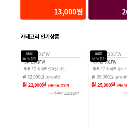
13,000원
2
카테고리 인기상품
08월
08월
28 % 할인
30 % 할인
CIR-EP301FW
CIR-E301FW
…
쿠쿠 3구 화이트 셰프스틱 인…
쿠쿠 3구 화이트 인덕
월
35,900
원
월
32,900
원
28 % 할인
30 % 
월
원
월
원
25,900
22,900
가
신용카드 할인가
신용카
15,963건
- 누적판매 : 916건
- 누적