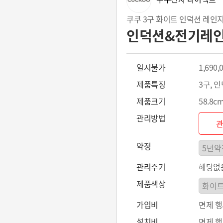
쿠쿠 3구 화이트 인덕션 레인
인덕션&전기레인지 
일시불가
1,690,
제품특징
3구, 
제품크기
58.8cm
관리방법
약정
관리주기
해당없
제품색상
가입비
면제 
설치비
면제 