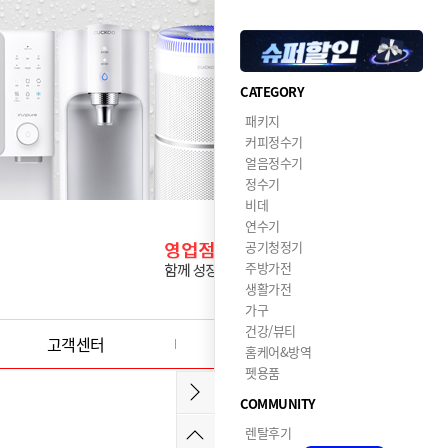
CATEGORY
패키지
커피정수기
얼음정수기
정수기
비데
연수기
공기청정기
주방가전
생활가전
가구
건강/뷰티
고객센터
이달의혜택
홈케어&방역
펫용품
COMMUNITY
렌탈후기