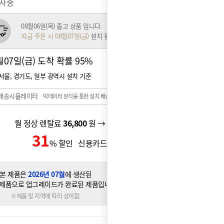
행사중
08월06일(목) 출고 상품 입니다.
지금 주문 시 08월07일(금)
설치 됩니다.
월07일(금) 도착 확률
95%
서울, 경기도, 일부 광역시 설치 기준
배송시뮬레이터
빅데이터 분석을 통한 설치 배송일 예측 시스템
월 정상 렌탈료
36,800
원 → 월 할인 렌탈료
31,800
원
31
21,800
% 할인 신용카드 할인가
원
본 제품은
2026년 07월
에 생산된
제품으로 업그레이드가 완료된 제품입니다.
※제품 및 지역에 따라 상이함.