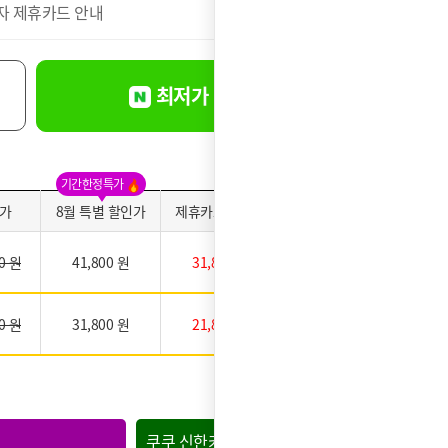
자 제휴카드 안내
더보기
최저가 바로신청
기간한정특가
가
8월 특별 할인가
제휴카드 적용가
약정만족도
0 원
41,800 원
31,800 원
0 원
31,800 원
21,800 원
★★★★★
쿠쿠 신한카드
쿠쿠 현