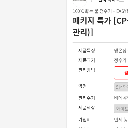
100˚C 끓는 물 정수기 + EAS
패키지 특가 [CP-
관리)]
제품특징
냉온정수
제품크기
정수기 16
관리방법
약정
관리주기
비데 4
제품색상
가입비
면제 