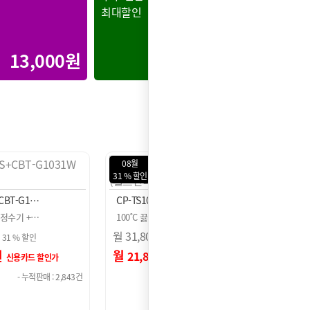
최대할인
최대할인
13,000원
30,000원
08월
08월
31 % 할인
31 % 
+CBT-G1…
CP-TS100S+CBT-G1…
CP-T
물 정수기 +…
100˚C 끓는 물 정수기 +…
100˚
월
31,800
원
월
31,
31 % 할인
31 % 할인
원
월
원
월
21,800
21
신용카드 할인가
신용카드 할인가
- 누적판매 : 2,843건
- 누적판매 : 2,843건