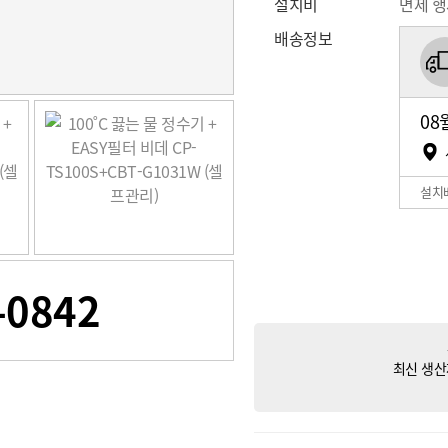
설치비
면제 
배송정보
08
설치
-0842
최신 생산