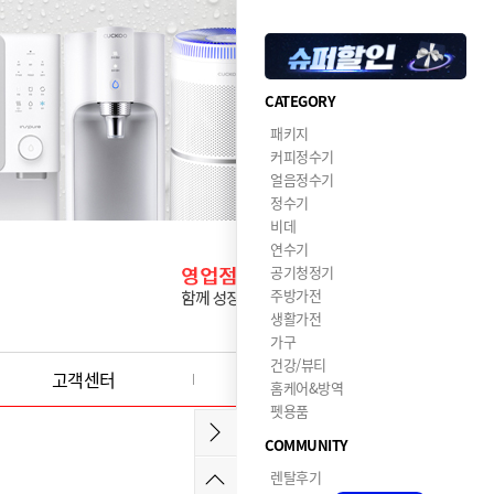
CATEGORY
패키지
커피정수기
얼음정수기
정수기
비데
연수기
공기청정기
주방가전
생활가전
가구
건강/뷰티
고객센터
이달의혜택
홈케어&방역
펫용품
COMMUNITY
렌탈후기