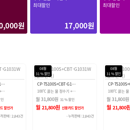
최대할인
최대할인
0,000원
17,000원
08월
08월
31 % 할인
31 % 할인
G1…
CP-TS100S+CBT-G1…
CP-TS100S
 +…
100˚C 끓는 물 정수기 +…
100˚C 끓는 
월
31,800
원
월
31,800
원
할인
31 % 할인
월
원
월
21,800
21,800
드 할인가
신용카드 할인가
누적판매 : 2,843건
- 누적판매 : 2,843건