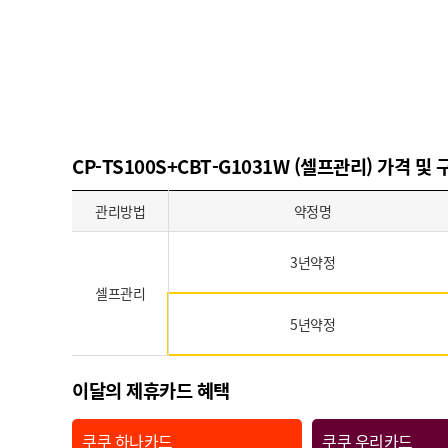
CP-TS100S+CBT-G1031W (셀프관리) 가격 및
관리방법
약정명
3년약정
셀프관리
5년약정
이달의 제휴카드 혜택
쿠쿠 하나카드
쿠쿠 우리카드