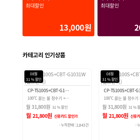
최대할인
최대할인
13,000원
2
카테고리 인기상품
08월
08월
31 % 할인
31 % 할인
CP-TS100S+CBT-G1…
CP-TS100S+CBT-
100˚C 끓는 물 정수기 +…
100˚C 끓는 물 정수기
월
31,800
원
월
31,800
원
31 % 할인
31 % 
월
원
월
원
21,800
21,800
가
신용카드 할인가
신용카
 2,843건
- 누적판매 : 2,843건
- 