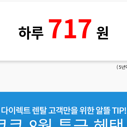
717
하루
원
(
5년
쿠쿠 8월 특급 혜택