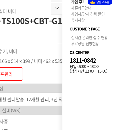
가입 후기
냉장고 추첨
제휴카드안내
Y필터 비데
사업자/단체 견적 할인
TS100S+CBT-G1031W (셀프
공지사항
CUSTOMER PAGE
실시간 온라인 접수 현황
무료상담 신청현황
기, 비데
CS CENTER
1811-0842
6 x 514 x 399 / 비데 462 x 535 x 148 mm
평일 09:00 ~ 18:00
(점심시간 12:00 ~ 13:00)
셀프관리
개월 필터발송, 12개월 관리, 3년 약정
행사중