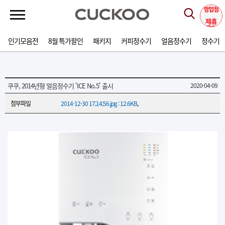
인기모음전
8월 특가할인
패키지
커피정수기
얼음정수기
정수기
쿠쿠, 2014년형 얼음정수기 'ICE No.5' 출시
2020-04-09
첨부파일
2014-12-30 17;14;56.jpg : 12.6KB
,